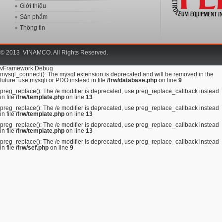
Giới thiệu
Sản phẩm
Thông tin
© 2013 VINAMCO. All Rights Reserved.
vFramework Debug
mysql_connect(): The mysql extension is deprecated and will be removed in the
future: use mysqli or PDO instead in file
/frw/database.php
on line
9
preg_replace(): The /e modifier is deprecated, use preg_replace_callback instead
in file
/frw/template.php
on line
13
preg_replace(): The /e modifier is deprecated, use preg_replace_callback instead
in file
/frw/template.php
on line
13
preg_replace(): The /e modifier is deprecated, use preg_replace_callback instead
in file
/frw/template.php
on line
13
preg_replace(): The /e modifier is deprecated, use preg_replace_callback instead
in file
/frw/sef.php
on line
9