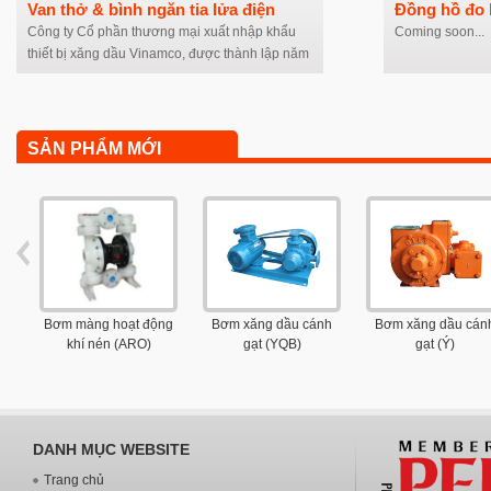
Van thở & bình ngăn tia lửa điện
Đồng hồ đo 
Công ty Cổ phần thương mại xuất nhập khẩu
Coming soon...
thiết bị xăng dầu Vinamco, được thành lập năm
2004. Tuy nhiên, công ty chúng tôi đã được biết
đến với tên gọi là Công ty Hiếu Thảo từ những
năm 1990. Với hơn 15 năm kinh nghiệm. Công
ty Vinamco hiện là một trong những nhà cung
SẢN PHẨM MỚI
cấp thiết bị xăng dầu hàng đầu tại Việt Nam, với
những sản phẩm như: bơm nhiên liệu, đồng hồ
đo lưu lượng và hệ thống kiểm soát nhiên liệu,
thiết bị cho tổng kho xăng dầu, thiết bị trụ bơm
xăng dầu.
Bơm màng hoạt động
Bơm xăng dầu cánh
Bơm xăng dầu cán
khí nén (ARO)
gạt (YQB)
gạt (Ý)
DANH MỤC WEBSITE
Trang chủ